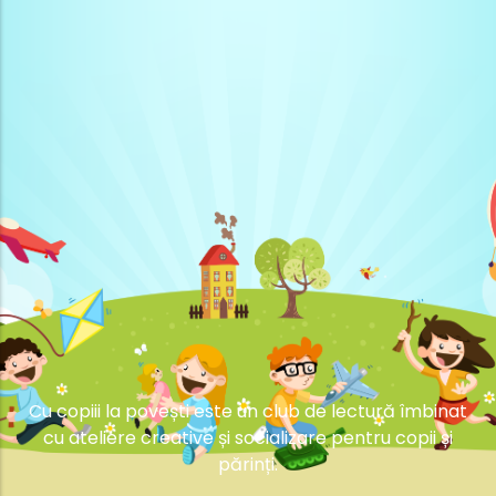
Cu copiii la povești este un club de lectură îmbinat
cu ateliere creative și socializare pentru copii și
părinți.