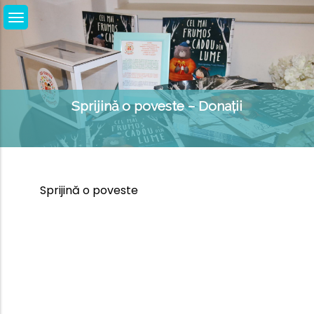
Skip
to
content
Sprijină o poveste – Donații
Sprijină o poveste